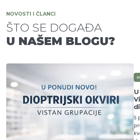
NOVOSTI I ČLANCI
ŠTO SE DOGAĐA
U NAŠEM BLOGU?
I
U
V
di
S 
pr
kv