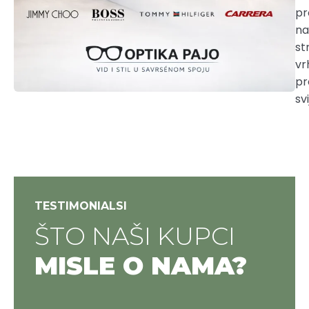
pro
na
st
vr
pr
sv
TESTIMONIALSI
ŠTO NAŠI KUPCI
MISLE O NAMA?