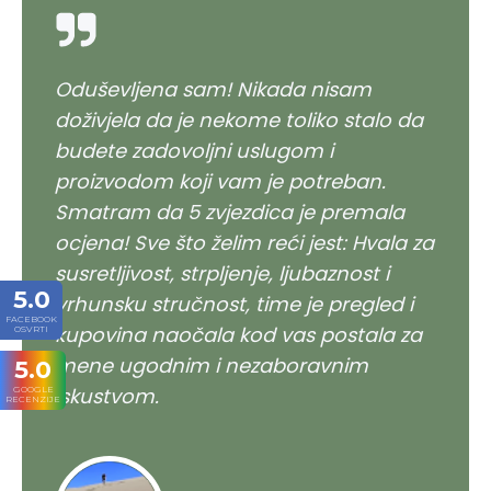
Oduševljena sam! Nikada nisam
Vrhun
doživjela da je nekome toliko stalo da
tolik
budete zadovoljni uslugom i
preda
proizvodom koji vam je potreban.
Defin
Smatram da 5 zvjezdica je premala
navra
ocjena! Sve što želim reći jest: Hvala za
susretljivost, strpljenje, ljubaznost i
5.0
vrhunsku stručnost, time je pregled i
FACEBOOK
kupovina naočala kod vas postala za
OSVRTI
mene ugodnim i nezaboravnim
5.0
iskustvom.
GOOGLE
RECENZIJE
GORD
Googl