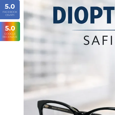
5.0
FACEBOOK
OSVRTI
5.0
GOOGLE
RECENZIJE