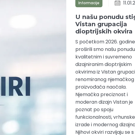
11.01
Informacije
U našu ponudu sti
Vistan grupacija
dioptrijskih okvira
S početkom 2026. godine
proširili smo našu ponudu
kvalitetnim i suvremeno
dizajniranim dioptrijskim
okvirima iz Vistan grupaci
renomiranog njemačkog
proizvođača naočala.
Njemačka preciznost i
moderan dizajn Vistan je
poznat po spoju
funkcionalnosti, vrhunske
izrade i modernog dizajna
Njihovi okviri razvijaju se s